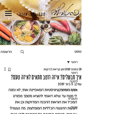
טעם. צבע. אהבה.
הרשמה
פוסט
ראשי
28 בספט׳ 2018
זמן קריאה 2 דקות
ראשי
איך מבשלים? איזה רוטב מתאים לאיזה טעם?
פסטה
עודכן:
5 בינו׳ 2019
רמת הפרפקציוניסטיות המאפיינת אותי, לא נתנה 
חונקי כמרים
לי מנוח עד שלא דאגתי להוציא מסמך מפורט 
פטוצ'יני
המכיל את הוראות ההכנה המדויקות וכן את 
רביולי
הצעות ההגשה הכלליות המומלצות. מה נעשה? 