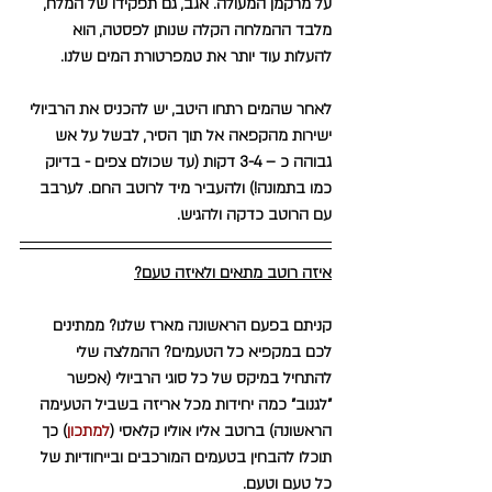
על מרקמן המעולה. אגב, גם תפקידו של המלח, 
מלבד ההמלחה הקלה שנותן לפסטה, הוא 
להעלות עוד יותר את טמפרטורת המים שלנו.
לאחר שהמים רתחו היטב, יש להכניס את הרביולי 
ישירות מהקפאה אל תוך הסיר, לבשל על אש 
גבוהה כ – 3-4 דקות (עד שכולם צפים - בדיוק 
כמו בתמונה!) ולהעביר מיד לרוטב החם. לערבב 
עם הרוטב כדקה ולהגיש. 
איזה רוטב מתאים ולאיזה טעם?
קניתם בפעם הראשונה מארז שלנו? ממתינים 
לכם במקפיא כל הטעמים? ההמלצה שלי 
להתחיל במיקס של כל סוגי הרביולי (אפשר 
"לגנוב" כמה יחידות מכל אריזה בשביל הטעימה 
הראשונה) ברוטב אליו אוליו קלאסי (
למתכון
) כך 
תוכלו להבחין בטעמים המורכבים ובייחודיות של 
כל טעם וטעם. 