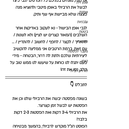
אז הנה, מונחים בפניכם כל הפרטים לגבי כיצד 
שמן זית
לבשל את הרביולי באופן מיטבי ולהוציא מנה 
שמנת
פצצה שלא מביישת אף שף ותיק. 
עגבניות
לגבי אופן הבישול - נא לעקוב באדיקות אחר 
בטטה
השלבים (המאוד קצרים יש לציין) ולא לשנות / 
פטריות
להאריך / לקצר / לחפף / לחשוב / להתדיין / ... 
עם זאת, ברמת הרטבים אני ממליצה להקשיב 
מעבר לפסטה
ליצירתיות שלכם ולתת לה דרור, הבטחה - מידי 
טופו
פעם יתגלו לנו כוחות על שיעשו לנו ממש טוב על 
הלב, נסו את זה! 
לא רק רביולי
לתכל'ס 👇
בשונה מפסטה יבשה את הרביולי שלנו וכן את 
הפסטות יש לבשל זמן קצרצר. 
את הרביולי 3-4 דקות ואת הפסטות 2-3 דקות 
בלבד! 
הפוסט הנ"ל מוקדש לרביולי, בהמשך מבטיחה 