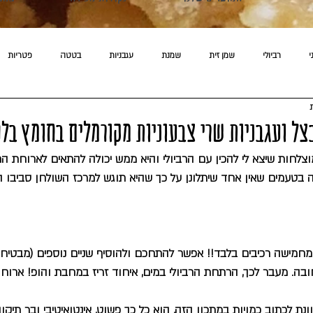
י
רביולי
שמן זית
שמנת
עגבניות
בטטה
פטריות
בצל ועגבניות שרי צבעוניות מקורמלים בחומץ בלס
צלחות שיצא לי להכין עם הרביולי והיא ממש יכולה להתאים לארוחת הח
ה בטעמים שאין אחד שיתלונן על כך שהיא תוגש למרכז השולחן סביבו הו
חמישה רכיבים בלבד!! אפשר להתחכם ולהוסיף שניים נוספים (מבטיחה
. מעבר לכך, הרתחת הרביולי במים, איחוד זריז במחבת והופ! ארוח
ונת לכתוב כמויות במתכון הזה, הוא כל כך פשוט, אינטואיטיבי ובר תיקו