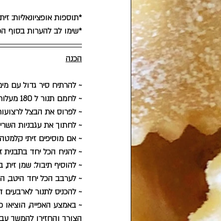
*תוספות אופציונאליות: זי
*שימו לב להערות בסוף ה
הכנה
~ להרתיח סיר גדול עם מים 
~ לחמם תנור ל 180 מעלות
~ לפרוס את הבצל לרצועות 
~ לחתוך את עגבניות השרי 
~ אם מוסיפים זיתי קלמטה 
~ להניח הכל יחד בתבנית ז
~ להוסיף תיבול: שמן זית, 
~ לערבב הכל יחד היטב, הר
~ להכניס לתנור לארבעים ד
~ באמצע האפייה, הוציאו פ
הצורך והחזירו להמשך עבו