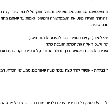
לים הצטמצמו, אם הטעמים מאוזנים והבצל התקרמל לו כמו שצריך, זה ה
להיחרך, הורידו מעט את הטמפרטורה והמשיכו לאפות עד שאתם מתמו
תכם סופית.
ולי למים (רק אם הספיקו כבר לבעבע ולרתוח היטב)
לה ולשפוך אליה את תכולת התבנית כולה
העבירם למחבת באמצעות כף גדולה מחוררת, להקפיץ כדקה-שתיים עם ה
ר בצלחת - אפשר לגרר קצת גבינה קשה שאוהבים, ממש לא הכרחי, המנ
ביולי! כלומר, כל הרכיבים צריכים להיות מוכנים, כך שהרביולי ייכנס ל