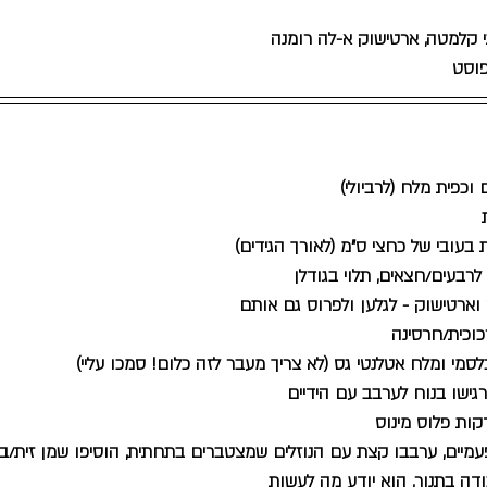
תי קלמטה, ארטישוק א-לה רומנה
פוסט
וכפית מלח (לרביולי)
בעובי של כחצי ס"מ (לאורך הגידים)
לרבעים/חצאים, תלוי בגודלן
וארטישוק - לגלען ולפרוס גם אותם
כוכית/חרסינה
בלסמי ומלח אטלנטי גס (לא צריך מעבר לזה כלום! סמכו עליי)
גישו בנוח לערבב עם הידיים
קות פלוס מינוס 
עמיים, ערבבו קצת עם הנוזלים שמצטברים בתחתית, הוסיפו שמן זית/בל
דה בתנור, הוא יודע מה לעשות