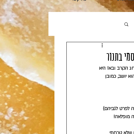
התחברות / הרשמה
מי בתנור
ג הקרב ובא! היא 
א יושב, כמובן 
 לפרט לגביהם) 
ה מופלאה!
ן שלא טרחתי 