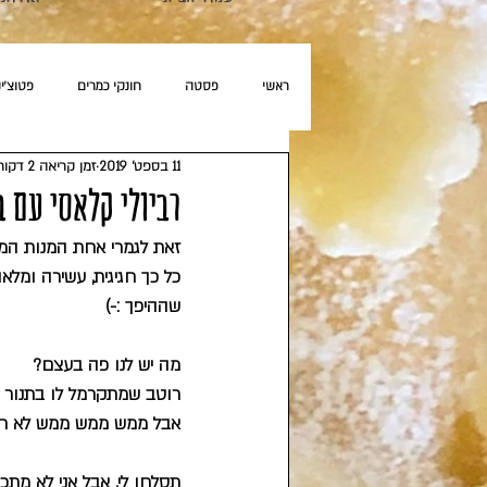
ראשי
פסטה
חונקי כמרים
פטוצ'ינ
11 בספט׳ 2019
זמן קריאה 2 דקות
מעבר לפסטה
טופו
לא רק רביולי
רביולי קלאסי עם 
זאת לגמרי אחת המנות המו
כל כך חגיגית, עשירה ומלא
שההיפך :-)
מה יש לנו פה בעצם?
רוטב שמתקרמל לו בתנור מ
אבל ממש ממש ממש לא חובה
תסלחו לי, אבל אני לא מתכו