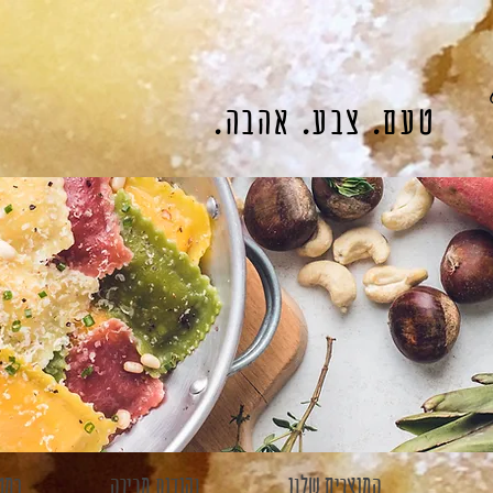
טעם. צבע. אהבה.
המוצרים שלנו
נקודות מכירה
במט