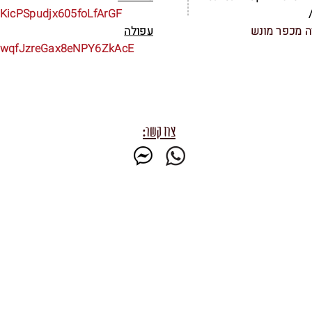
8KicPSpudjx605foLfArGF
ה מכפר מונש
עפולה
/8wqfJzreGax8eNPY6ZkAcE
צרו קשר: