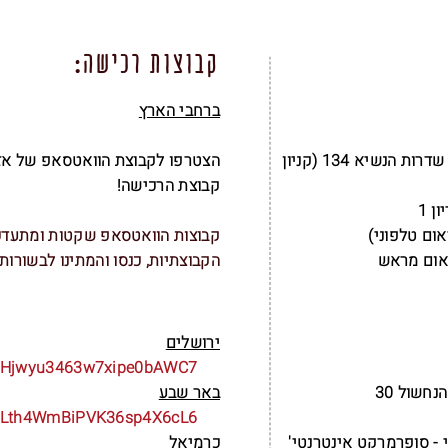
קבוצות רכישה:
ברחבי הארץ
- 'שורשים' חנות טבע ומעדניה שדרות הנשיא 134 (קניון
הצטרפו לקבוצת הוואטסאפ של אזו
קבוצת הרכישה!
ן 1
אום טלפוני)
קבוצות הוואטסאפ שקטות ומתעדכ
אום מראש
הקבוצתיות, כנסו והמתינו לבשורות :
ירושלים
m/4Hjwyu3463w7xipe0bAWC7
נחשול 30
באר שבע
m/4Lth4WmBiPVK36sp4X6cL6
 - סופרמרקט אינטרנטי'
כרמיאל