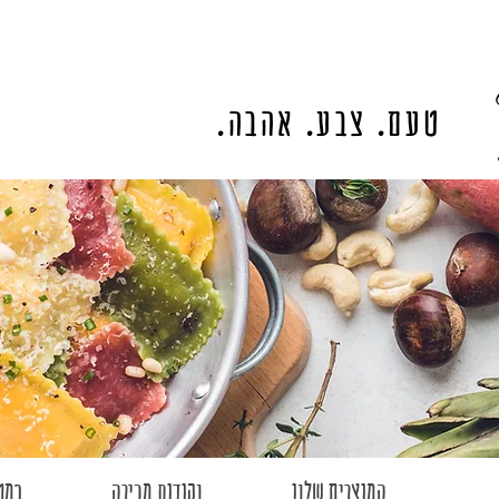
טעם. צבע. אהבה.
המוצרים שלנו
נקודות מכירה
במט