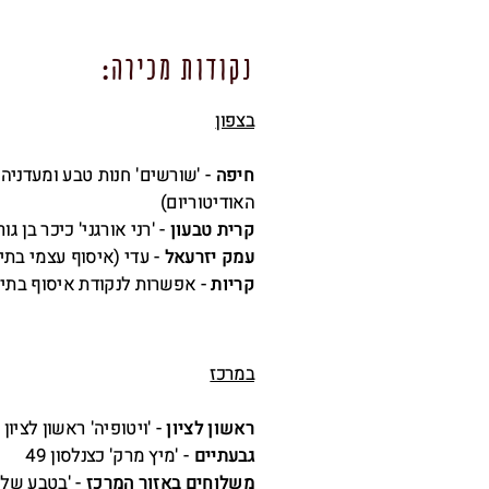
נקודות מכירה:
בצפון
חיפה
האודיטוריום)
קרית טבעון
- 'רני אורגני' כיכר בן גוריו
עמק יזרעאל
- עדי (איסוף עצמי בתי
קריות
- אפשרות לנקודת איסוף בתי
במרכז
ראשון לציון
- 'ויטופיה' ראשון לציון ה
גבעתיים
- 'מיץ מרק' כצנלסון 49
משלוחים באזור המרכז
- 'בטבע שלי