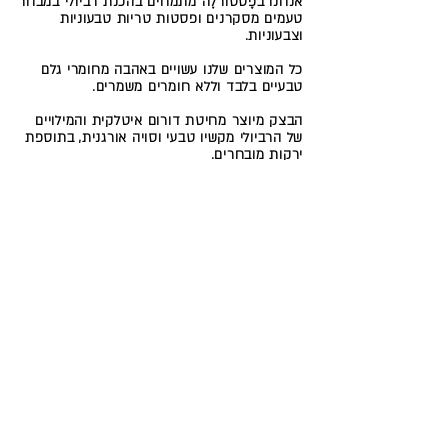
אנחנו בפָסטוֹרלֶה מתמחים בהכנת רביולי במבחר
טעמים מסקרנים ופסטות טריות טבעוניות
וצבעוניות.
כל המוצרים שלנו עשויים באהבה מחומרי גלם
טבעיים בלבד וללא חומרים משמרים.
הבצק מיוצר מחיטת דורום איטלקית והמילויים
של הרביולי מקשיו טבעי וסויה אורגנית, בתוספת
ירקות מובחרים.
כפי שחשובים לנו הטעם והאיכות, לא פחות
חשובה לנו הבריאות
ולכן גם בבצק כמו במילויים
השונים הכנסנו מכל הטוב שנותן לנו הטבע.
*המוצרים שלנו מתאימים לרגישים
למוצרי
חלב
וביצים ואינם מכילים רכיבים מן החי.
מספקים ללקוחות פרטיים, חנויות ומסעדות
!צרו קשר