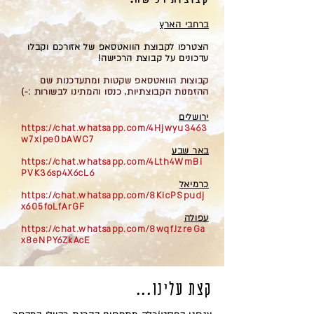
ברחבי הארץ
הצטרפו לקבוצת הוואטסאפ של אזורכם וקבלו
עדכונים על קבוצת הרכישה!
קבוצות הוואטסאפ שקטות ומתעדכנות שם
ההזמנות הקבוצתיות, כנסו והמתינו לבשורות :-)
ירושלים
https://chat.whatsapp.com/4Hjwyu3463
w7xipe0bAWC7
באר שבע
https://chat.whatsapp.com/4Lth4WmBi
PVK36sp4X6cL6
כרמיאל
https://chat.whatsapp.com/8KicPSpudj
x605foLfArGF
עפולה
https://chat.whatsapp.com/8wqfJzreGa
x8eNPY6ZkAcE
קצת עלינו...