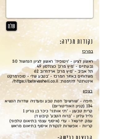
שלח
נקודות מכירה:
במרכז
ראשון לציון - 'ויטופיה' ראשון לציון הנחשול 30
גבעתיים - 'מיץ מרק' כצנלסון 49
תל אביב - 'מיץ מרק' ארלוזרוב 62
משלוחים באזור המרכז - 'בטבע שלי - סופרמרקט
אינטרנטי' להזמנות:
https://batevasheli.co.il/
בצפון
חיפה - 'שורשים' חנות טבע ומעדניה שדרות הנשיא
134 (קניון האודיטוריום)
קרית טבעון - 'רני אורגני' כיכר בן גוריון 1
גליל עליון - 'ברוח הטבע' קיבוץ דן
עמק יזרעאל - עדי (איסוף עצמי בתיאום טלפוני)
קריות - אפשרות לנקודת איסוף בתיאום מראש
קבוצות רכישה: