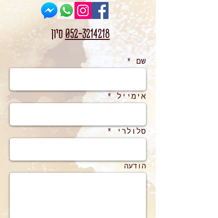
052-3214218
סיון
שם
אימייל
סלולרי
הודעה